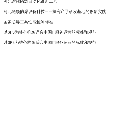
河北途锐防爆自动化锻造工艺
河北途锐防爆设备科技——探究产学研发基地的创新实践
国家防爆工具性能检测标准
以SPS为核心构筑适合中国IT服务运营的标准和规范
以SPS为核心构筑适合中国IT服务运营的标准和规范
河北途锐防爆设备科技有限公司
河北省宁晋县天宝街369号
李经理：13932996429
咨询电话：0319-5667111
Copyright © 2023 河北途锐防爆设备科技有限公司 | 技术支持:
中企动力
石家